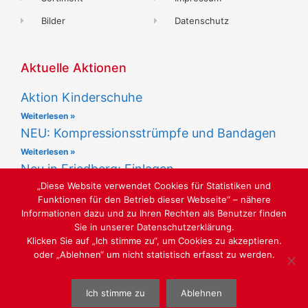
Bilder
Datenschutz
Aktuelle Aktionen
Aktion Kinderschuhe
Weiterlesen »
NEU: Kompressionsstrümpfe und Bandagen
Weiterlesen »
Neu in Friedberg: Einlagen
„Diese Website verwendet Cookies für Statistiken und
Weiterlesen »
Funktionen für den Betrieb dieser Webseite“ – nähere
Informationen dazu und zu Ihren Rechten als Benutzer finden
Sie in unserer Datenschutzerklärung.
Klicken Sie auf „Ich stimme zu“, um Cookies zu akzeptieren.
oder „Ablehnen“ um nicht statistisch erfasst zu werden.
LUST AUF SCHÖNE SCHUHE
Ich stimme zu
Ablehnen
WEBGESTALTUNG
WWW.SABU-VERBUNDGRUPPE.DE
@ SABU
GMBH