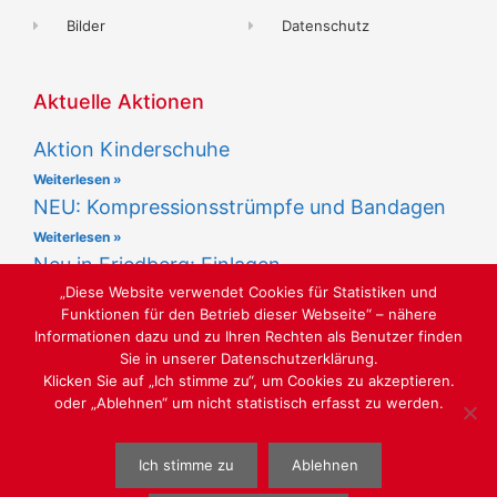
Bilder
Datenschutz
Aktuelle Aktionen
Aktion Kinderschuhe
Weiterlesen »
NEU: Kompressionsstrümpfe und Bandagen
Weiterlesen »
Neu in Friedberg: Einlagen
„Diese Website verwendet Cookies für Statistiken und
Weiterlesen »
Funktionen für den Betrieb dieser Webseite“ – nähere
Informationen dazu und zu Ihren Rechten als Benutzer finden
Sie in unserer Datenschutzerklärung.
Klicken Sie auf „Ich stimme zu“, um Cookies zu akzeptieren.
oder „Ablehnen“ um nicht statistisch erfasst zu werden.
LUST AUF SCHÖNE SCHUHE
Ich stimme zu
Ablehnen
WEBGESTALTUNG
WWW.SABU-VERBUNDGRUPPE.DE
@ SABU
GMBH