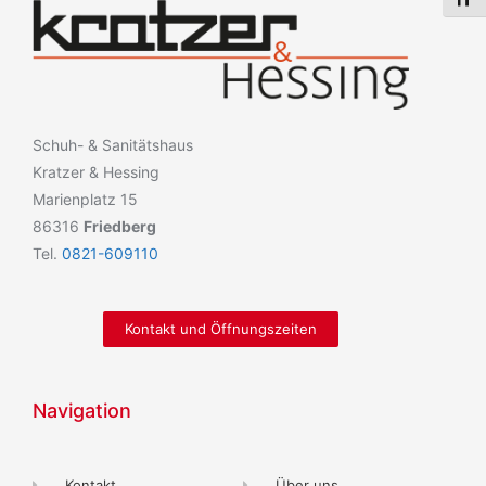
Schri
Schuh- & Sanitätshaus
Kratzer & Hessing
Marienplatz 15
86316
Friedberg
Tel.
0821-609110
Kontakt und Öffnungszeiten
Navigation
Kontakt
Über uns