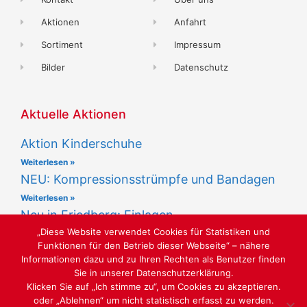
Aktionen
Anfahrt
Sortiment
Impressum
Bilder
Datenschutz
Aktuelle Aktionen
Aktion Kinderschuhe
Weiterlesen »
NEU: Kompressionsstrümpfe und Bandagen
Weiterlesen »
Neu in Friedberg: Einlagen
„Diese Website verwendet Cookies für Statistiken und
Weiterlesen »
Funktionen für den Betrieb dieser Webseite“ – nähere
Informationen dazu und zu Ihren Rechten als Benutzer finden
Sie in unserer Datenschutzerklärung.
Klicken Sie auf „Ich stimme zu“, um Cookies zu akzeptieren.
oder „Ablehnen“ um nicht statistisch erfasst zu werden.