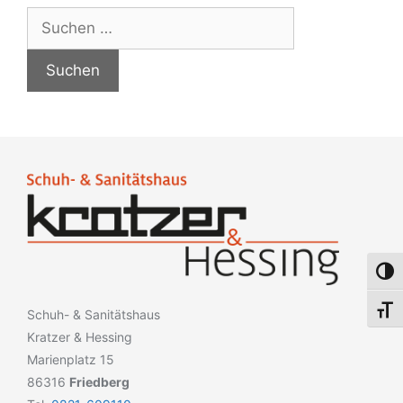
Umsch
Schri
Schuh- & Sanitätshaus
Kratzer & Hessing
Marienplatz 15
86316
Friedberg